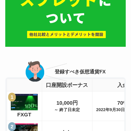
登録すべき仮想通貨FX
口座開設ボーナス
入金
10,000円
70%
～ 終了日未定
2022年9月30日 1
FXGT