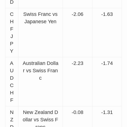
D
C
Swiss Franc vs
-2.06
-1.63
H
Japanese Yen
F
J
P
Y
A
Australian Dolla
-2.23
-1.74
U
r vs Swiss Fran
D
c
C
H
F
N
New Zealand D
-0.08
-1.31
Z
ollar vs Swiss F
D
ranc