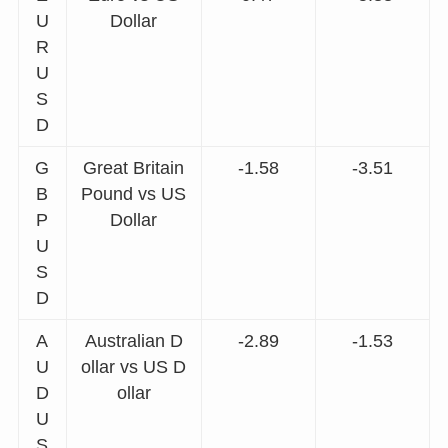
U
Dollar
R
U
S
D
G
Great Britain
-1.58
-3.51
B
Pound vs US
P
Dollar
U
S
D
A
Australian D
-2.89
-1.53
U
ollar vs US D
D
ollar
U
S