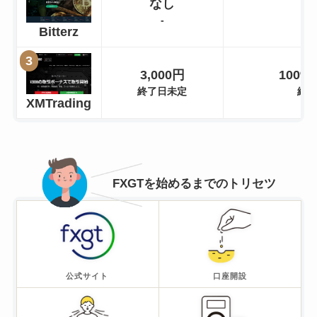
なし
-
Bitterz
3,000円
100%
終了日未定
終
XMTrading
FXGTを始めるまでのトリセツ
公式サイト
口座開設