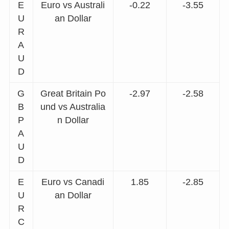
E
Euro vs Australi
-0.22
-3.55
U
an Dollar
R
A
U
D
G
Great Britain Po
-2.97
-2.58
B
und vs Australia
P
n Dollar
A
U
D
E
Euro vs Canadi
1.85
-2.85
U
an Dollar
R
C