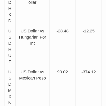
D
ollar
H
K
D
U
US Dollar vs
-28.48
-12.25
S
Hungarian For
D
int
H
U
F
U
US Dollar vs
90.02
-374.12
S
Mexican Peso
D
M
X
N