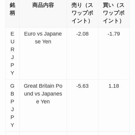
銘
商品内容
売り（ス
買い（ス
柄
ワップポ
ワップポ
イント）
イント）
E
Euro vs Japane
-2.08
-1.79
U
se Yen
R
J
P
Y
G
Great Britain Po
-5.63
1.18
B
und vs Japanes
P
e Yen
J
P
Y