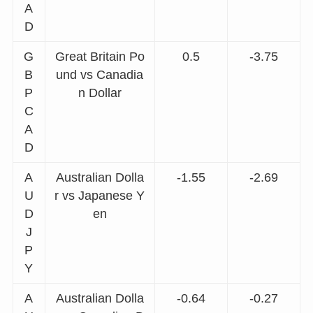
A
D
G
Great Britain Po
0.5
-3.75
B
und vs Canadia
P
n Dollar
C
A
D
A
Australian Dolla
-1.55
-2.69
U
r vs Japanese Y
D
en
J
P
Y
A
Australian Dolla
-0.64
-0.27