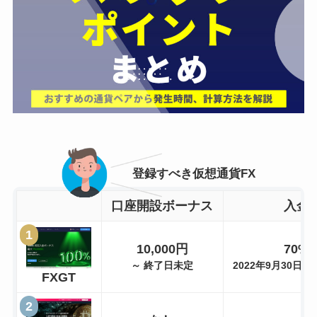
登録すべき仮想通貨FX
口座開設ボーナス
入金
10,000円
70%
～ 終了日未定
2022年9月30日 1
FXGT