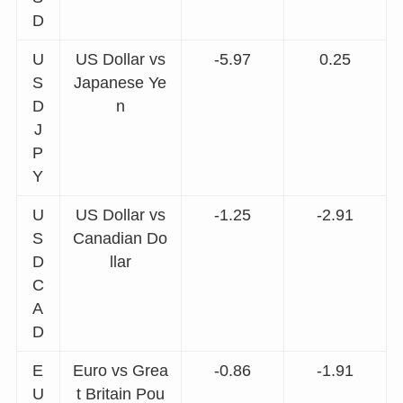
D
U
US Dollar vs
-5.97
0.25
S
Japanese Ye
D
n
J
P
Y
U
US Dollar vs
-1.25
-2.91
S
Canadian Do
D
llar
C
A
D
E
Euro vs Grea
-0.86
-1.91
U
t Britain Pou