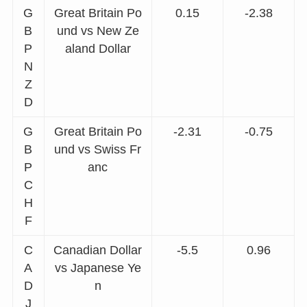
G
Great Britain Po
0.15
-2.38
B
und vs New Ze
P
aland Dollar
N
Z
D
G
Great Britain Po
-2.31
-0.75
B
und vs Swiss Fr
P
anc
C
H
F
C
Canadian Dollar
-5.5
0.96
A
vs Japanese Ye
D
n
J