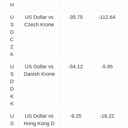
H
U
US Dollar vs
-35.75
-112.64
S
Czech Krone
D
C
Z
K
U
US Dollar vs
-54.12
-5.85
S
Danish Krone
D
D
K
K
U
US Dollar vs
-9.25
-18.22
S
Hong Kong D