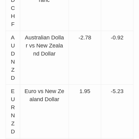
C
H
F
A
Australian Dolla
-2.78
-0.92
U
r vs New Zeala
D
nd Dollar
N
Z
D
E
Euro vs New Ze
1.95
-5.23
U
aland Dollar
R
N
Z
D