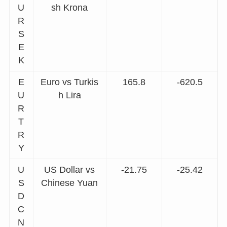
U
sh Krona
R
S
E
K
E
Euro vs Turkis
165.8
-620.5
U
h Lira
R
T
R
Y
U
US Dollar vs
-21.75
-25.42
S
Chinese Yuan
D
C
N