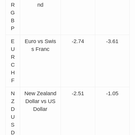
R
nd
G
B
P
E
Euro vs Swis
-2.74
-3.61
U
s Franc
R
C
H
F
N
New Zealand
-2.51
-1.05
Z
Dollar vs US
D
Dollar
U
S
D