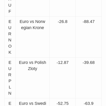
U
F
E
Euro vs Norw
-26.8
-88.47
U
egian Krone
R
N
O
K
E
Euro vs Polish
-12.87
-39.68
U
Zloty
R
P
L
N
E
Euro vs Swedi
-52.75
-63.9