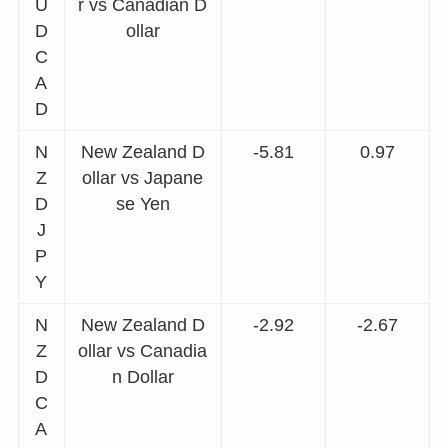
U
r vs Canadian D
D
ollar
C
A
D
N
New Zealand D
-5.81
0.97
Z
ollar vs Japane
D
se Yen
J
P
Y
N
New Zealand D
-2.92
-2.67
Z
ollar vs Canadia
D
n Dollar
C
A